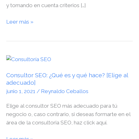
y tomando en cuenta criterios […]
Leer más »
Consultor
SEO:
Consultor SEO: ¿Qué es y qué hace? [Elige al
¿Qué
adecuado]
es
junio 1, 2021
/
Reynaldo Ceballos
y
qué
Elige al consultor SEO más adecuado para tú
hace?
negocio o, caso contrario, si deseas formarte en el
[Elige
área de la consultoria SEO, haz click aquí.
al
adecuado]