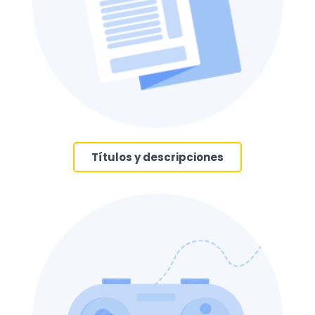
Títulos y descripciones