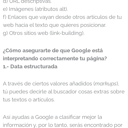
d) URL descriptivas.
e) Imágenes (atributos alt).
f) Enlaces que vayan desde otros artículos de tu
web hacia el texto que quieres posicionar.
g) Otros sitios web (link-building).
¿Cómo asegurarte de que Google está
interpretando correctamente tu página?
1.- Data estructurada
A través de ciertos valores añadidos (
markups
),
tú puedes decirle al buscador cosas extras sobre
tus textos o artículos.
Así ayudas a Google a clasificar mejor la
información y, por lo tanto, serás encontrado por