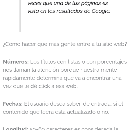
veces que una de tus páginas es
vista en los resultados de Google.
¿Cómo hacer que más gente entre a tu sitio web?
Números:
Los títulos con listas o con porcentajes
nos llaman la atención porque nuestra mente
rápidamente determina qué va a encontrar una
vez que le dé click a esa web.
Fechas:
El usuario desea saber, de entrada, si el
contenido que leerá está actualizado o no.
Longitud:
50-60 caracteres es considerada la