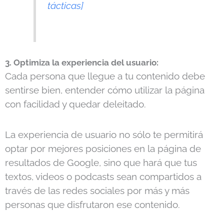
tácticas]
3. Optimiza la experiencia del usuario:
Cada persona que llegue a tu contenido debe
sentirse bien, entender cómo utilizar la página
con facilidad y quedar deleitado.
La experiencia de usuario no sólo te permitirá
optar por mejores posiciones en la página de
resultados de Google, sino que hará que tus
textos, videos o podcasts sean compartidos a
través de las redes sociales por más y más
personas que disfrutaron ese contenido.