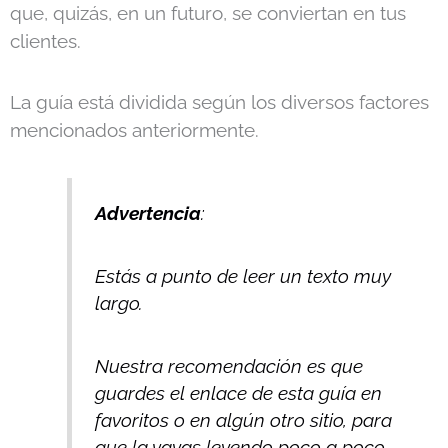
que, quizás, en un futuro, se conviertan en tus
clientes.
La guía está dividida según los diversos factores
mencionados anteriormente.
Advertencia
:
Estás a punto de leer un texto muy
largo.
Nuestra recomendación es que
guardes el enlace de esta guía en
favoritos o en algún otro sitio, para
que la vayas leyendo poco a poco.