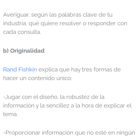
Averiguar, según las palabras clave de tu
industria, qué quiere resolver o responder con
cada consulta.
b)
Originalidad
:
Rand Fishkin
explica que hay tres formas de
hacer un contenido único:
-Jugar con el diseño, la robustez de la
información y la sencillez a la hora de explicar el
tema.
-Proporcionar información que no esté en ningún