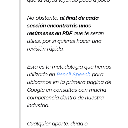
No obstante,
al final de cada
sección encontrarás unos
resúmenes en PDF
que te serán
útiles, por si quieres hacer una
revisión rápida.
Esta es la metodología que hemos
utilizado en
Pencil Speech
para
ubicarnos en la primera página de
Google en consultas con mucha
competencia dentro de nuestra
industria.
Cualquier aporte, duda o