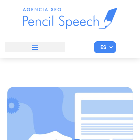
Ir
al
contenido
ES
EN