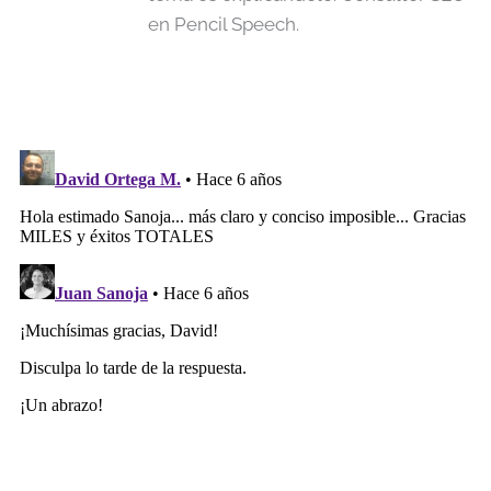
en Pencil Speech.