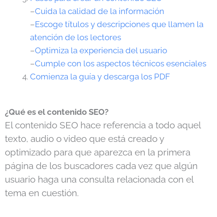
–
Cuida la calidad de la información
–
Escoge títulos y descripciones que llamen la
atención de los lectores
–
Optimiza la experiencia del usuario
–
Cumple con los aspectos técnicos esenciales
Comienza la guía y descarga los PDF
¿Qué es el contenido SEO?
El contenido SEO hace referencia a todo aquel
texto, audio o video que está creado y
optimizado para que aparezca en la primera
página de los buscadores cada vez que algún
usuario haga una consulta relacionada con el
tema en cuestión.