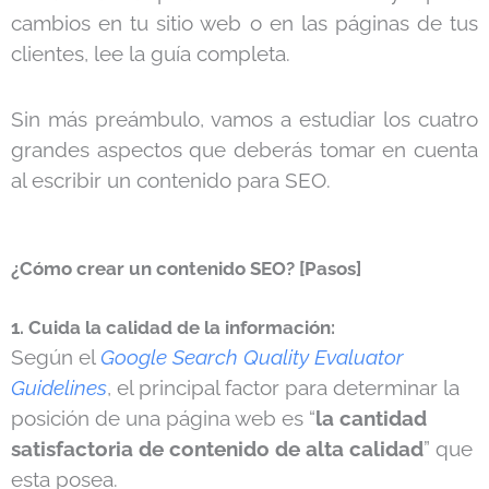
cambios en tu sitio web o en las páginas de tus
clientes, lee la guía completa.
Sin más preámbulo, vamos a estudiar los cuatro
grandes aspectos que deberás tomar en cuenta
al escribir un contenido para SEO.
¿Cómo crear un contenido SEO? [Pasos]
1. Cuida la calidad de la información:
Según el
Google Search Quality Evaluator
Guidelines
, el principal factor para determinar la
posición de una página web es “
la cantidad
satisfactoria de contenido de alta calidad
” que
esta posea.