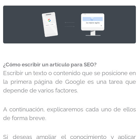
¿Cómo escribir un artículo para SEO?
Escribir un texto o contenido que se posicione en
la primera página de Google es una tarea que
depende de varios factores.
A continuación, explicaremos cada uno de ellos
de forma breve.
Si deseas ampliar el conocimiento y aplicar