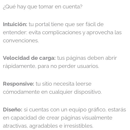
¿Qué hay que tomar en cuenta?
Intuición:
tu portal tiene que ser fácil de
entender: evita complicaciones y aprovecha las
convenciones.
Velocidad de carga:
tus páginas deben abrir
rápidamente, para no perder usuarios.
Responsive:
tu sitio necesita leerse
cómodamente en cualquier dispositivo.
Diseño:
si cuentas con un equipo gráfico, estarás
en capacidad de crear páginas visualmente
atractivas, agradables e irresistibles.