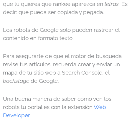
que tú quieres que rankee aparezca en
letras.
Es
decir: que pueda ser copiada y pegada.
Los robots de Google sólo pueden rastrear el
contenido en formato texto.
Para asegurarte de que el motor de búsqueda
revise tus artículos, recuerda crear y enviar un
mapa de tu sitio web a Search Console, el
backstage
de Google.
Una buena manera de saber cómo ven los
robots tu portal es con la extensión
Web
Developer
.