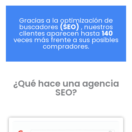
Gracias a la optimización de
buscadores
(SEO)
, nuestros
clientes aparecen hasta
140
veces más frente a sus posibles
compradores.
¿Qué hace una agencia
SEO?