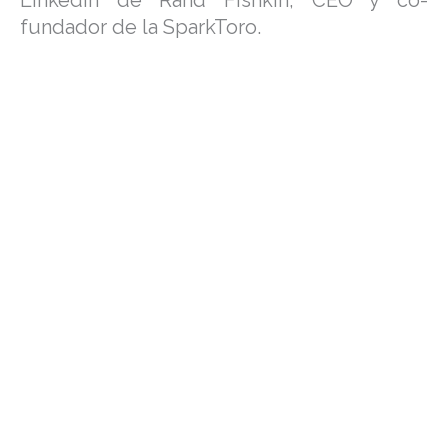
LinkedIn de Rand Fishkin, CEO y co-
fundador de la SparkToro.