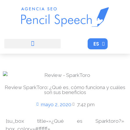
Ir
al
contenido
ES
EN
Review SparkToro: ¿Qué es, cómo funciona y cuáles
son sus beneficios
mayo 2, 2020
7:42 pm
[su_box title=»¿Qué es Sparktoro?»
box_color=»#ffffff»