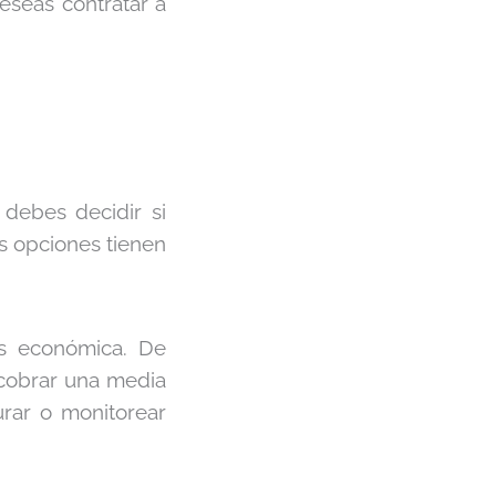
eseas contratar a
 debes decidir si
s opciones tienen
ás económica. De
 cobrar una media
urar o monitorear