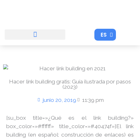
Ir
al
contenido
ES
EN
Hacer link building gratis: Guía ilustrada por pasos
(2023)
junio 20, 2019
11:39 pm
[su_box title=»¿Qué es el link building?»
box_color=»#ffffff» title_color=»#40474f»]El link
building (en español: construcción de enlaces) es