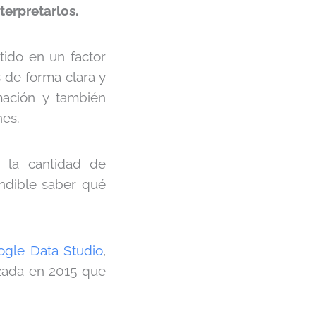
erpretarlos.
ido en un factor
s de forma clara y
mación y también
nes.
n la cantidad de
ndible saber qué
ogle Data Studio
,
nzada en 2015 que