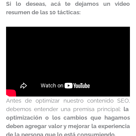
Si lo deseas, acá te dejamos un video
resumen de las 10 tácticas:
Antes de optimizar nuestro contenido SEO
,
debemos entender una premisa principal:
la
optimización o los cambios que hagamos
deben agregar valor y mejorar la experiencia
de la persona que lo está consumiendo.