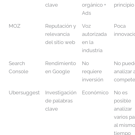
clave
orgánico +
principio
Ads
MOZ
Reputación y
Voz
Poca
relevancia
autorizada
innovaci
del sitio web
en la
industria
Search
Rendimiento
No
No pued
Console
en Google
requiere
analizar a
inversión
compete
Ubersuggest
Investigación
Económico
No es
de palabras
posible
clave
analizar
varios pa
al mism
tiempo