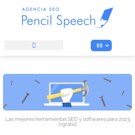
Ir
al
contenido
ES
EN
Las mejores herramientas SEO y softwares para 2023
[+gratis]