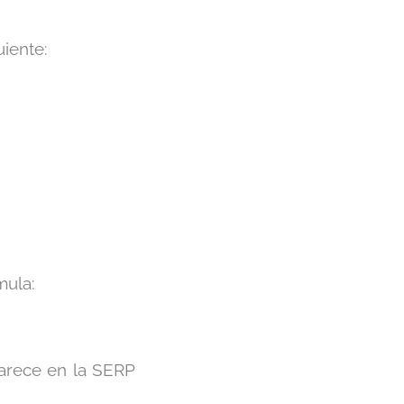
uiente:
mula:
arece en la SERP