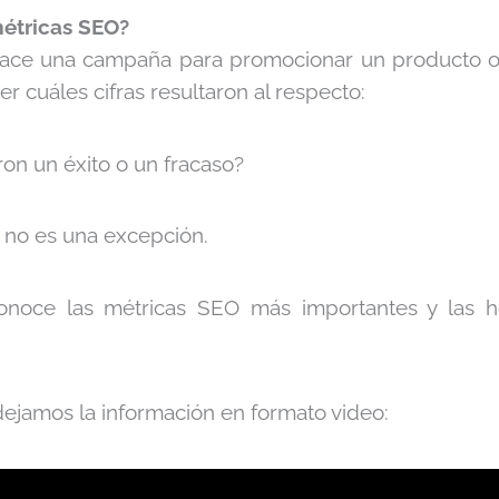
étricas SEO?
ace una campaña para promocionar un producto o
er cuáles cifras resultaron al respecto:
on un éxito o un fracaso?
no es una excepción.
conoce las métricas SEO más importantes y las h
e dejamos la información en formato video: