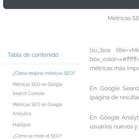
Métricas SE
[su_box title=
Tabla de contenido
box_color=»#fffff
métricas más impo
¿Cómo mejorar métricas SEO?
Métricas SEO en Google
En Google Search
Search Console
(página de resulta
Métricas SEO en Google
Analytics
En Google Analyt
HubSpot
usuarios nuevos y 
¿Cómo se mide el SEO?