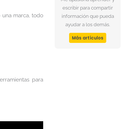
escribir para compartir
 una marca, todo
información que pueda
ayudar a los demás.
Más artículos
erramientas para