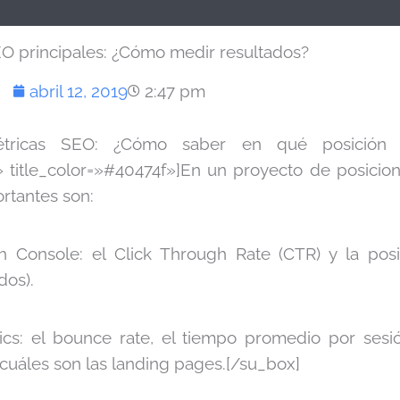
O principales: ¿Cómo medir resultados?
abril 12, 2019
2:47 pm
»Métricas SEO: ¿Cómo saber en qué posición
f» title_color=»#40474f»]En un proyecto de posicio
rtantes son:
 Console: el Click Through Rate (CTR) y la pos
dos).
ics: el bounce rate, el tiempo promedio por sesi
cuáles son las landing pages.[/su_box]