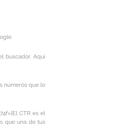
ogle.
l buscador. Aquí
los números que lo
474f»]El CTR es el
es que una de tus