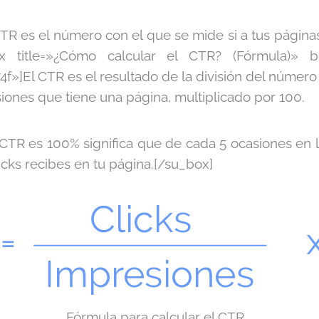
CTR es el número con el que se mide si a tus páginas
x title=»¿Cómo calcular el CTR? (Fórmula)» box
4f»]El CTR es el resultado de la división del número 
ones que tiene una página, multiplicado por 100.
 CTR es 100% significa que de cada 5 ocasiones en 
icks recibes en tu página.[/su_box]
Fórmula para calcular el CTR.